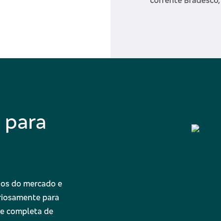
corrente Bradesco,
 para
tos do mercado e
eriosamente para
de completa de