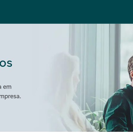
vos
a em
empresa.