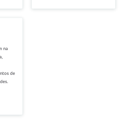
m na
a,
entos de
des.